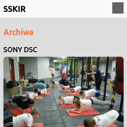
Skip
SSKIR
to
content
O
Archiwa
M
SONY DSC