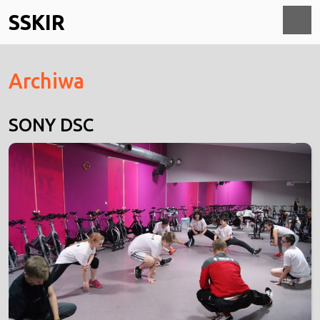
Skip
SSKIR
to
content
O
Archiwa
M
SONY DSC