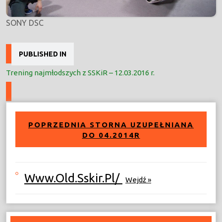
SONY DSC
Nawigacja
PUBLISHED IN
wpisu
Trening najmłodszych z SSKiR – 12.03.2016 r.
POPRZEDNIA STORNA UZUPEŁNIANA
DO 04.2014R
Www.old.sskir.pl/
Wejdź »