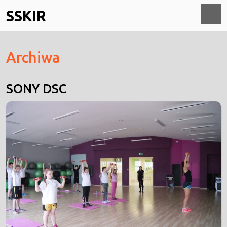
Skip
SSKIR
to
content
O
Archiwa
M
SONY DSC