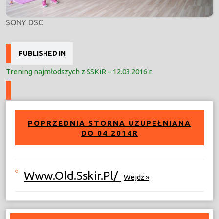
SONY DSC
Nawigacja
PUBLISHED IN
wpisu
Trening najmłodszych z SSKiR – 12.03.2016 r.
POPRZEDNIA STORNA UZUPEŁNIANA
DO 04.2014R
Www.old.sskir.pl/
Wejdź »