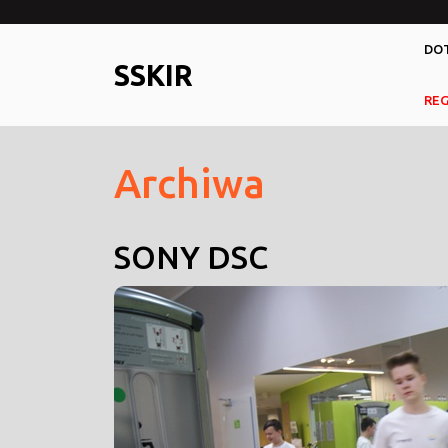
Skip
to
DOT
content
SSKIR
RE
Archiwa
SONY DSC