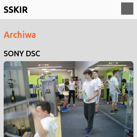
Skip
SSKIR
to
content
O
Archiwa
M
SONY DSC