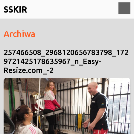
Skip
SSKIR
to
content
O
Archiwa
M
257466508_2968120656783798_172
9721425178635967_n_Easy-
Resize.com_-2