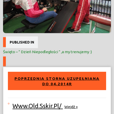
Nawigacja
PUBLISHED IN
wpisu
Święto – ” Dzień Niepodległości ” ,a my trenujemy :)
POPRZEDNIA STORNA UZUPEŁNIANA
DO 04.2014R
Www.old.sskir.pl/
Wejdź »