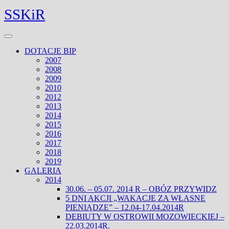
Skip
Facebook
Twitter
SSKiR
to
content
Open
Menu
DOTACJE BIP
2007
2008
2009
2010
2012
2013
2014
2015
2016
2017
2018
2019
GALERIA
2014
30.06. – 05.07. 2014 R – OBÓZ PRZYWIDZ
5 DNI AKCJI „WAKACJE ZA WŁASNE
PIENIĄDZE” – 12.04-17.04.2014R
DEBIUTY W OSTROWII MOZOWIECKIEJ –
22.03.2014R.