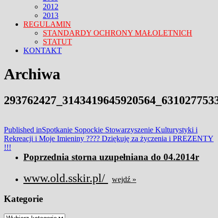
2012
2013
REGULAMIN
STANDARDY OCHRONY MAŁOLETNICH
STATUT
KONTAKT
FACEBOOK
TWITTER
CLOSE
Archiwa
MENU
293762427_3143419645920564_631027753
Nawigacja
Published in
Spotkanie Sopockie Stowarzyszenie Kulturystyki i
Rekreacji i Moje Imieniny ???? Dziękuję za życzenia i PREZENTY
wpisu
!!!
Poprzednia storna uzupełniana do 04.2014r
www.old.sskir.pl/
wejdź »
Kategorie
Kategorie