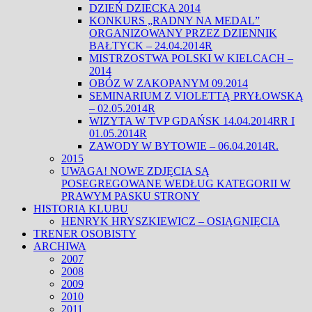
DZIEŃ DZIECKA 2014
KONKURS „RADNY NA MEDAL”
ORGANIZOWANY PRZEZ DZIENNIK
BAŁTYCK – 24.04.2014R
MISTRZOSTWA POLSKI W KIELCACH –
2014
OBÓZ W ZAKOPANYM 09.2014
SEMINARIUM Z VIOLETTĄ PRYŁOWSKĄ
– 02.05.2014R
WIZYTA W TVP GDAŃSK 14.04.2014RR I
01.05.2014R
ZAWODY W BYTOWIE – 06.04.2014R.
2015
UWAGA! NOWE ZDJĘCIA SĄ
POSEGREGOWANE WEDŁUG KATEGORII W
PRAWYM PASKU STRONY
HISTORIA KLUBU
HENRYK HRYSZKIEWICZ – OSIĄGNIĘCIA
TRENER OSOBISTY
ARCHIWA
2007
2008
2009
2010
2011