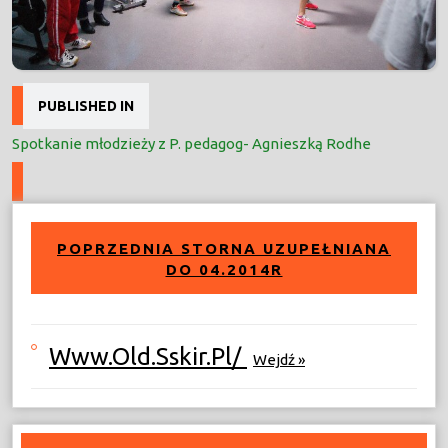
Nawigacja
PUBLISHED IN
wpisu
Spotkanie młodzieży z P. pedagog- Agnieszką Rodhe
POPRZEDNIA STORNA UZUPEŁNIANA
DO 04.2014R
Www.old.sskir.pl/
Wejdź »