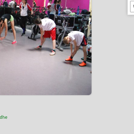
K
odhe