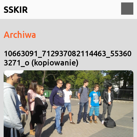
Skip
SSKIR
to
content
O
Archiwa
M
10663091_712937082114463_55360
3271_o (kopiowanie)