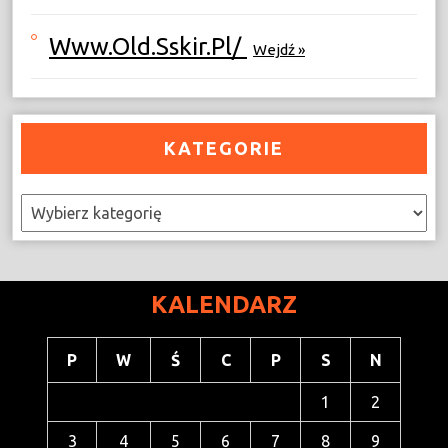
Www.old.sskir.pl/
Wejdź »
KATEGORIE
Kategorie
KALENDARZ
P
W
Ś
C
P
S
N
1
2
3
4
5
6
7
8
9