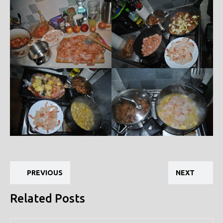
Nawigacja
Previous
Ne
wpisu
PREVIOUS
NEXT
post:
pos
Related Posts