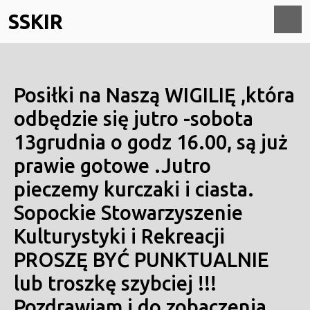
Skip
SSKIR
to
content
O
M
Posiłki na Naszą WIGILIĘ ,która
odbędzie się jutro -sobota
13grudnia o godz 16.00, są już
prawie gotowe .Jutro
pieczemy kurczaki i ciasta.
Sopockie Stowarzyszenie
Kulturystyki i Rekreacji
PROSZĘ BYĆ PUNKTUALNIE
lub troszkę szybciej !!!
Pozdrawiam i do zobaczenia.