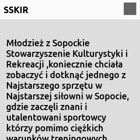
Skip
SSKIR
to
content
O
M
Młodzież z Sopockie
Stowarzyszenie Kulturystyki i
Rekreacji ,koniecznie chciała
zobaczyć i dotknąć jednego z
Najstarszego sprzętu w
Najstarszej siłowni w Sopocie,
gdzie zaczęli znani i
utalentowani sportowcy
którzy pomimo ciężkich
warunków treningowych