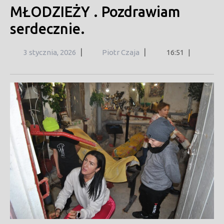
MŁODZIEŻY . Pozdrawiam
serdecznie.
3
|
|
3 stycznia, 2026
Piotr Czaja
16:51
|
stycznia,
2026