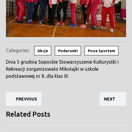
Categories:
Akcje
Podarunki
Poza Sportem
Dnia 5 grudnia Sopockie Stowarzyszenie Kulturystki i
Rekreacji zorganizowało Mikołajki w szkole
podstawowej nr 8 ,dla klas III.
Nawigacja
Previous
Ne
wpisu
PREVIOUS
NEXT
post:
pos
Related Posts