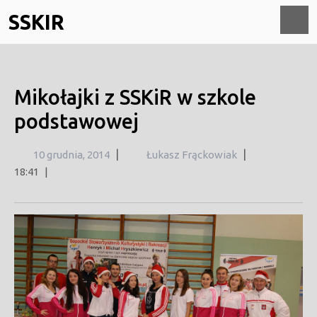
Skip
SSKIR
to
content
O
M
Mikołajki z SSKiR w szkole
podstawowej
10
|
|
10 grudnia, 2014
Łukasz Frąckowiak
grudnia,
18:41
|
2014