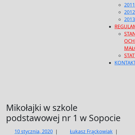
2011
2012
2013
REGULA
STA
OCH
MAŁ
STA
KONTAK
CLOSE
MENU
Mikołajki w szkole
podstawowej nr 1 w Sopocie
10
10 stycznia, 2020
|
Łukasz Frąckowiak
|