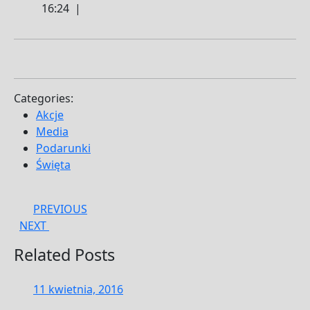
stycznia,
16:24
|
2020
Categories:
Akcje
Media
Podarunki
Święta
Nawigacja
Previous
PREVIOUS
Next
post:
NEXT
wpisu
post:
Related Posts
11
11 kwietnia, 2016
kwietnia,