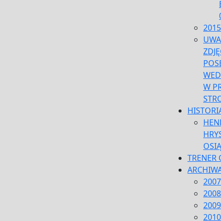
2015
UWA
ZDJĘ
POS
WED
W P
STR
HISTORI
HEN
HRYS
OSI
TRENER 
ARCHIW
2007
2008
2009
2010