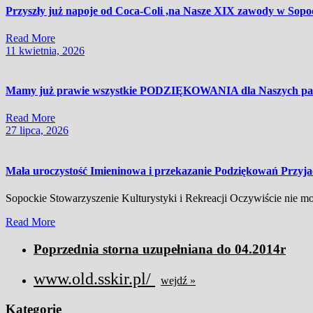
Przyszły już napoje od Coca-Coli ,na Nasze XIX zawody w Sopoc
Read
Read More
More
11
11 kwietnia, 2026
kwietnia,
2026
Mamy już prawie wszystkie PODZIĘKOWANIA dla Naszych part
Read
Read More
More
27
27 lipca, 2026
lipca,
2026
Mała uroczystość Imieninowa i przekazanie Podziękowań Przy
Sopockie Stowarzyszenie Kulturystyki i Rekreacji Oczywiście nie mo
Read
Read More
More
Poprzednia storna uzupełniana do 04.2014r
www.old.sskir.pl/
wejdź »
Kategorie