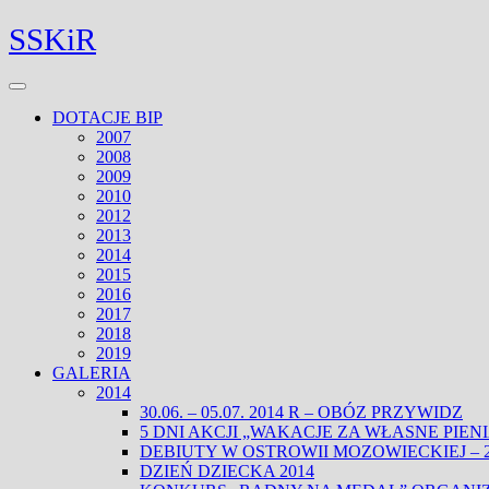
Skip
Facebook
Twitter
SSKiR
to
content
Open
Menu
DOTACJE BIP
2007
2008
2009
2010
2012
2013
2014
2015
2016
2017
2018
2019
GALERIA
2014
30.06. – 05.07. 2014 R – OBÓZ PRZYWIDZ
5 DNI AKCJI „WAKACJE ZA WŁASNE PIENIĄD
DEBIUTY W OSTROWII MOZOWIECKIEJ – 22
DZIEŃ DZIECKA 2014