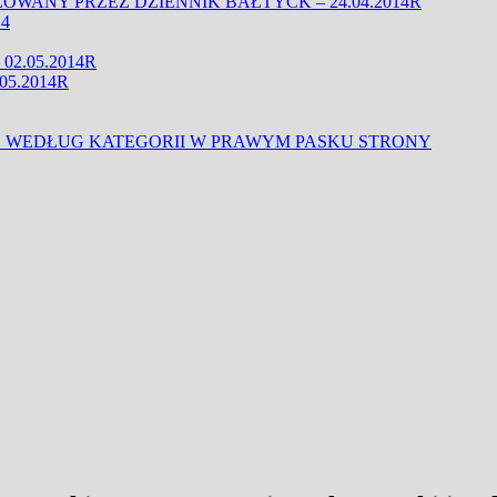
WANY PRZEZ DZIENNIK BAŁTYCK – 24.04.2014R
4
2.05.2014R
05.2014R
 WEDŁUG KATEGORII W PRAWYM PASKU STRONY