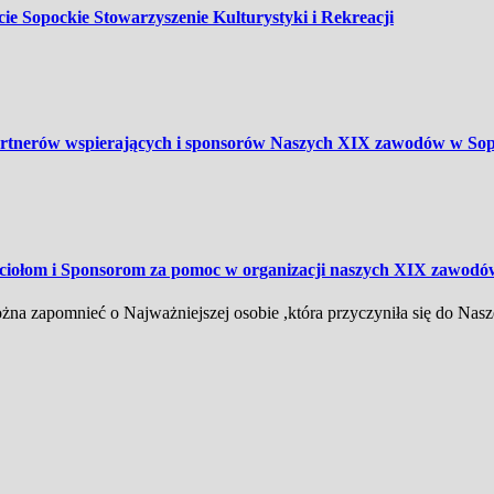
ie Sopockie Stowarzyszenie Kulturystyki i Rekreacji
nerów wspierających i sponsorów Naszych XIX zawodów w Sopo
jaciołom i Sponsorom za pomoc w organizacji naszych XIX zaw
żna zapomnieć o Najważniejszej osobie ,która przyczyniła się do Nasz