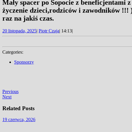
MENU
Mały spacer po Sopocie z beneficjentami z
życzenie dzieci,rodziców i zawodników !!! 
raz na jakiś czas.
20
20 listopada, 2025
|
Piotr Czaja
|
14:13
|
listopada,
2025
Categories:
Sponsorzy
Nawigacja
Previous
Previous
Next
post:
Next
wpisu
post:
Related Posts
19
19 czerwca, 2026
czerwca,
2026