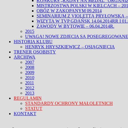
KONKURS „RADNY NA MEDAL” ORGANIZO
MISTRZOSTWA POLSKI W KIELCACH – 201
OBÓZ W ZAKOPANYM 09.2014
SEMINARIUM Z VIOLETTĄ PRYŁOWSKĄ – 0
WIZYTA W TVP GDAŃSK 14.04.2014RR I 01.
ZAWODY W BYTOWIE – 06.04.2014R.
2015
UWAGA! NOWE ZDJĘCIA SĄ POSEGREGOWANE
HISTORIA KLUBU
HENRYK HRYSZKIEWICZ – OSIĄGNIĘCIA
TRENER OSOBISTY
ARCHIWA
2007
2008
2009
2010
2011
2012
2013
REGULAMIN
STANDARDY OCHRONY MAŁOLETNICH
STATUT
KONTAKT
FACEBOOK
TWITTER
CLOSE