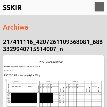
Skip
SSKIR
to
content
O
Archiwa
M
217411116_4207261109368081_688
3329940715514007_n