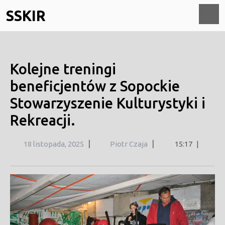
Skip
SSKIR
to
content
O
M
Kolejne treningi
beneficjentów z Sopockie
Stowarzyszenie Kulturystyki i
Rekreacji.
18
|
|
18 listopada, 2025
Piotr Czaja
15:17
|
listopada,
2025