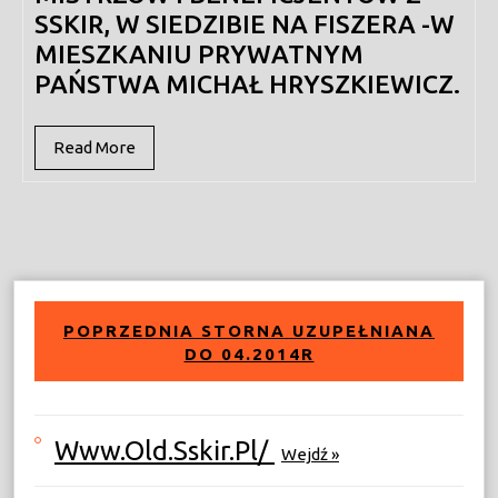
SSKIR, W SIEDZIBIE NA FISZERA -W
MIESZKANIU PRYWATNYM
PAŃSTWA MICHAŁ HRYSZKIEWICZ.
Read
Read More
More
POPRZEDNIA STORNA UZUPEŁNIANA
DO 04.2014R
Www.old.sskir.pl/
Wejdź »