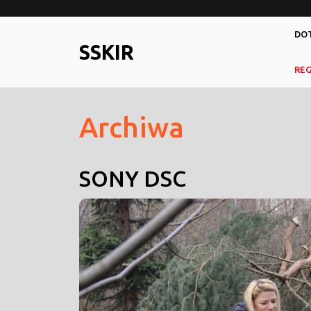
Skip
to
DOT
content
SSKIR
RE
Archiwa
SONY DSC