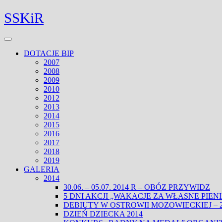
Skip
Facebook
Twitter
SSKiR
to
content
Open
Menu
DOTACJE BIP
2007
2008
2009
2010
2012
2013
2014
2015
2016
2017
2018
2019
GALERIA
2014
30.06. – 05.07. 2014 R – OBÓZ PRZYWIDZ
5 DNI AKCJI „WAKACJE ZA WŁASNE PIENIĄD
DEBIUTY W OSTROWII MOZOWIECKIEJ – 22
DZIEŃ DZIECKA 2014