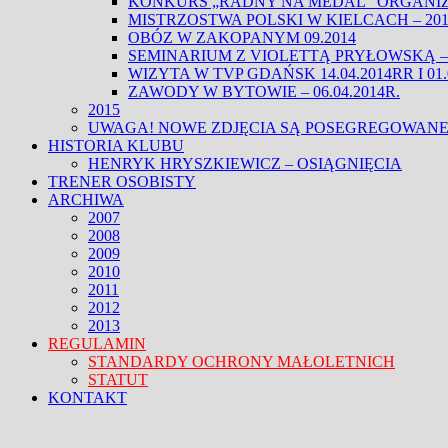
KONKURS „RADNY NA MEDAL” ORGANIZO
MISTRZOSTWA POLSKI W KIELCACH – 201
OBÓZ W ZAKOPANYM 09.2014
SEMINARIUM Z VIOLETTĄ PRYŁOWSKĄ – 0
WIZYTA W TVP GDAŃSK 14.04.2014RR I 01.
ZAWODY W BYTOWIE – 06.04.2014R.
2015
UWAGA! NOWE ZDJĘCIA SĄ POSEGREGOWANE
HISTORIA KLUBU
HENRYK HRYSZKIEWICZ – OSIĄGNIĘCIA
TRENER OSOBISTY
ARCHIWA
2007
2008
2009
2010
2011
2012
2013
REGULAMIN
STANDARDY OCHRONY MAŁOLETNICH
STATUT
KONTAKT
FACEBOOK
TWITTER
CLOSE