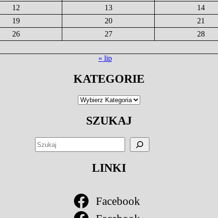
12
13
14
19
20
21
26
27
28
« lip
KATEGORIE
Kategorie
SZUKAJ
SZUKAJ
LINKI
Facebook