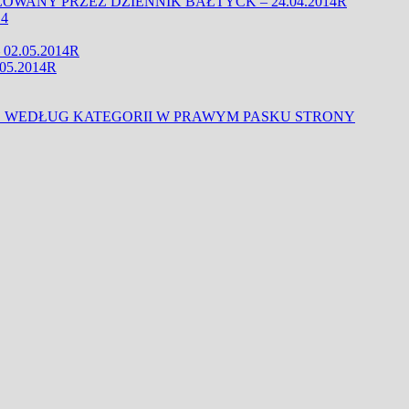
WANY PRZEZ DZIENNIK BAŁTYCK – 24.04.2014R
4
2.05.2014R
05.2014R
 WEDŁUG KATEGORII W PRAWYM PASKU STRONY