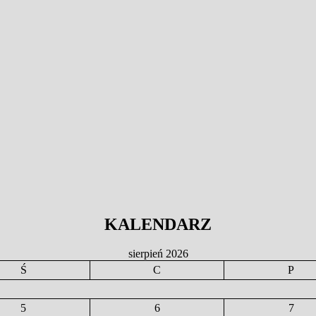
KALENDARZ
sierpień 2026
Ś
C
P
5
6
7