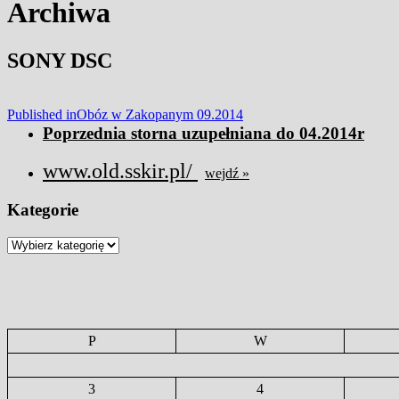
MENU
Archiwa
SONY DSC
Nawigacja
Published in
Obóz w Zakopanym 09.2014
Poprzednia storna uzupełniana do 04.2014r
wpisu
www.old.sskir.pl/
wejdź »
Kategorie
Kategorie
P
W
3
4