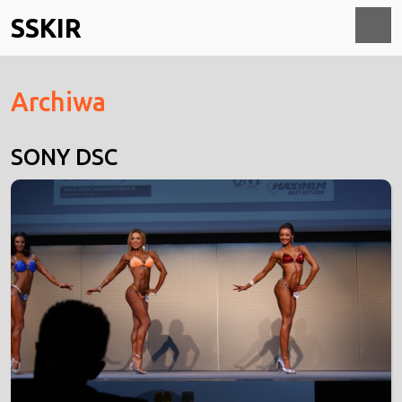
Skip
SSKIR
to
content
O
Archiwa
M
SONY DSC