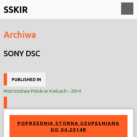
Skip
SSKIR
to
content
O
Archiwa
M
SONY DSC
Nawigacja
PUBLISHED IN
wpisu
Mistrzostwa Polski w Kielcach – 2014
POPRZEDNIA STORNA UZUPEŁNIANA
DO 04.2014R