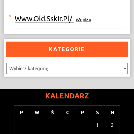
Www.old.sskir.pl/
Wejdź »
KATEGORIE
Kategorie
KALENDARZ
P
W
Ś
C
P
S
N
1
2