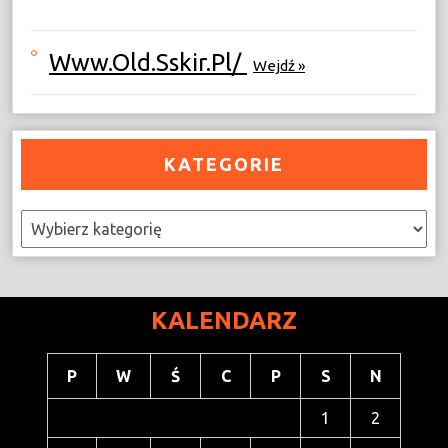
Www.old.sskir.pl/
Wejdź »
KATEGORIE
Kategorie
KALENDARZ
P
W
Ś
C
P
S
N
1
2