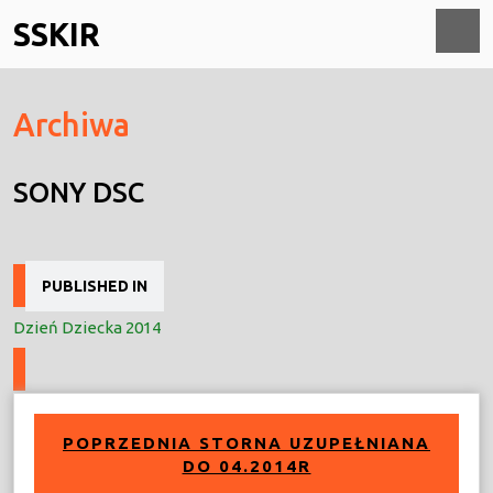
Skip
SSKIR
to
content
O
Archiwa
M
SONY DSC
Nawigacja
PUBLISHED IN
wpisu
Dzień Dziecka 2014
POPRZEDNIA STORNA UZUPEŁNIANA
DO 04.2014R