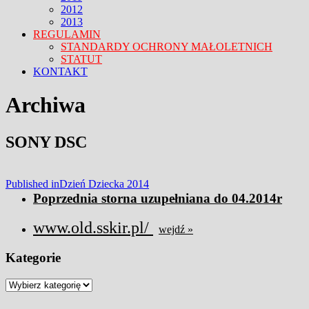
2012
2013
REGULAMIN
STANDARDY OCHRONY MAŁOLETNICH
STATUT
KONTAKT
FACEBOOK
TWITTER
CLOSE
Archiwa
MENU
SONY DSC
Nawigacja
Published in
Dzień Dziecka 2014
Poprzednia storna uzupełniana do 04.2014r
wpisu
www.old.sskir.pl/
wejdź »
Kategorie
Kategorie