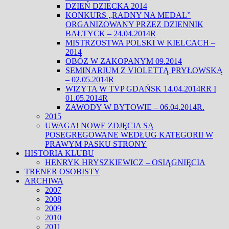
DZIEŃ DZIECKA 2014
KONKURS „RADNY NA MEDAL”
ORGANIZOWANY PRZEZ DZIENNIK
BAŁTYCK – 24.04.2014R
MISTRZOSTWA POLSKI W KIELCACH –
2014
OBÓZ W ZAKOPANYM 09.2014
SEMINARIUM Z VIOLETTĄ PRYŁOWSKĄ
– 02.05.2014R
WIZYTA W TVP GDAŃSK 14.04.2014RR I
01.05.2014R
ZAWODY W BYTOWIE – 06.04.2014R.
2015
UWAGA! NOWE ZDJĘCIA SĄ
POSEGREGOWANE WEDŁUG KATEGORII W
PRAWYM PASKU STRONY
HISTORIA KLUBU
HENRYK HRYSZKIEWICZ – OSIĄGNIĘCIA
TRENER OSOBISTY
ARCHIWA
2007
2008
2009
2010
2011