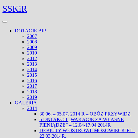
Skip
Facebook
Twitter
SSKiR
to
content
Open
Menu
DOTACJE BIP
2007
2008
2009
2010
2012
2013
2014
2015
2016
2017
2018
2019
GALERIA
2014
30.06. – 05.07. 2014 R – OBÓZ PRZYWIDZ
5 DNI AKCJI „WAKACJE ZA WŁASNE
PIENIĄDZE” – 12.04-17.04.2014R
DEBIUTY W OSTROWII MOZOWIECKIEJ –
22.03.2014R.