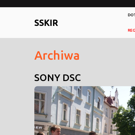
Skip
to
DOT
content
SSKIR
RE
Archiwa
SONY DSC