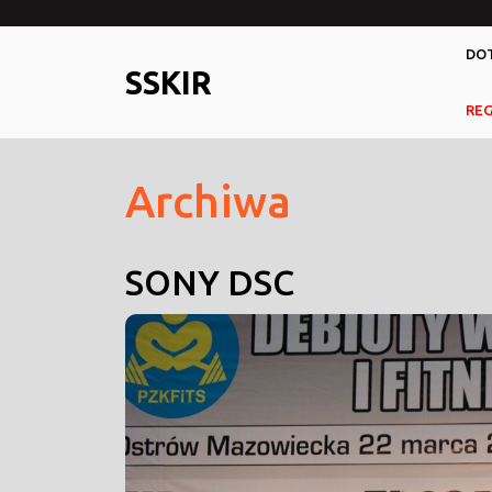
Skip
to
DOT
content
SSKIR
RE
Archiwa
SONY DSC