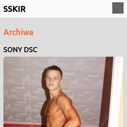
Skip
SSKIR
to
content
O
Archiwa
M
SONY DSC