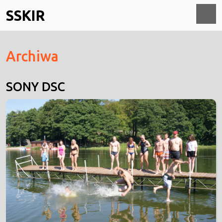
Skip
SSKIR
to
content
O
Archiwa
M
SONY DSC