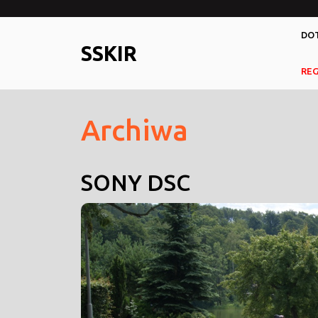
Skip
to
DOT
content
SSKIR
RE
Archiwa
SONY DSC