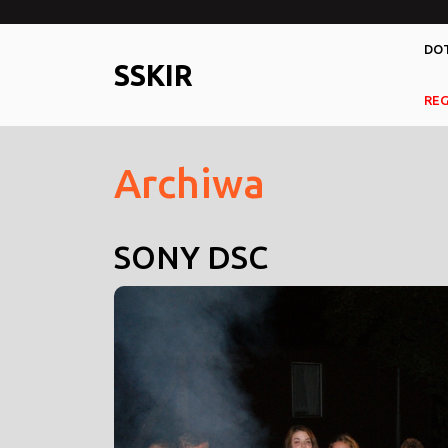
Skip
to
DOT
content
SSKIR
RE
Archiwa
SONY DSC