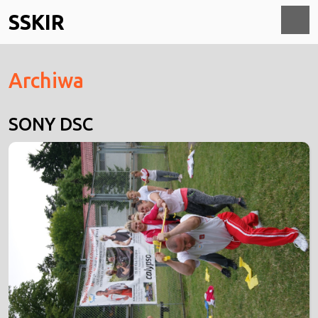
Skip
SSKIR
to
content
O
Archiwa
M
SONY DSC