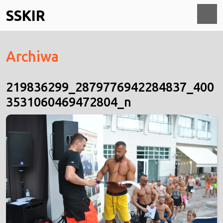
Skip
SSKIR
to
content
O
Archiwa
M
219836299_2879776942284837_400
3531060469472804_n