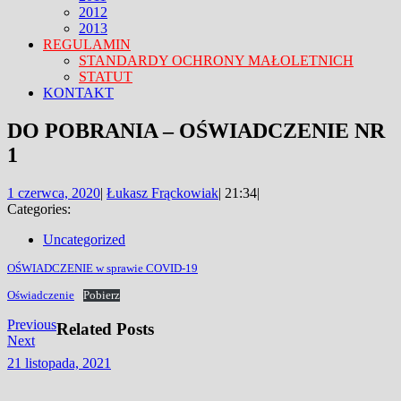
2012
2013
REGULAMIN
STANDARDY OCHRONY MAŁOLETNICH
STATUT
KONTAKT
FACEBOOK
TWITTER
CLOSE
DO POBRANIA – OŚWIADCZENIE NR
MENU
1
1
1 czerwca, 2020
|
Łukasz Frąckowiak
|
21:34
|
czerwca,
Categories:
2020
Uncategorized
OŚWIADCZENIE w sprawie COVID-19
Oświadczenie
Pobierz
Nawigacja
Previous
Previous
Related Posts
Next
post:
Next
wpisu
post:
21
21 listopada, 2021
listopada,
2021