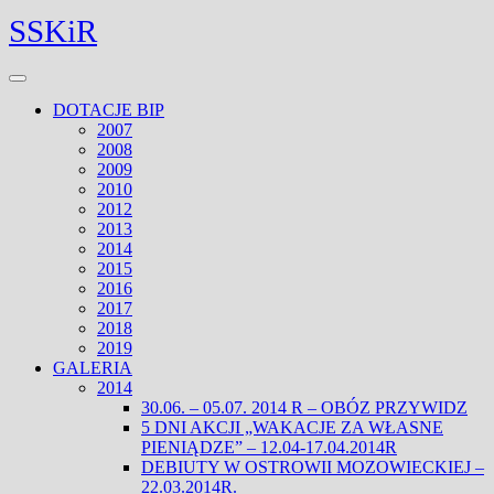
Skip
Facebook
Twitter
SSKiR
to
content
Open
Menu
DOTACJE BIP
2007
2008
2009
2010
2012
2013
2014
2015
2016
2017
2018
2019
GALERIA
2014
30.06. – 05.07. 2014 R – OBÓZ PRZYWIDZ
5 DNI AKCJI „WAKACJE ZA WŁASNE
PIENIĄDZE” – 12.04-17.04.2014R
DEBIUTY W OSTROWII MOZOWIECKIEJ –
22.03.2014R.