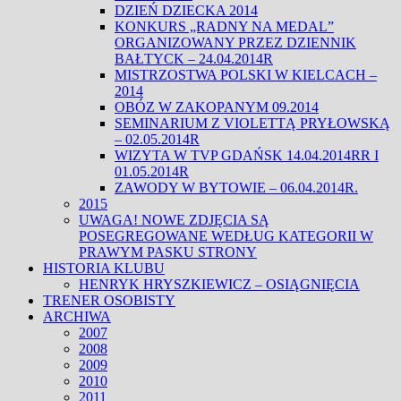
DZIEŃ DZIECKA 2014
KONKURS „RADNY NA MEDAL”
ORGANIZOWANY PRZEZ DZIENNIK
BAŁTYCK – 24.04.2014R
MISTRZOSTWA POLSKI W KIELCACH –
2014
OBÓZ W ZAKOPANYM 09.2014
SEMINARIUM Z VIOLETTĄ PRYŁOWSKĄ
– 02.05.2014R
WIZYTA W TVP GDAŃSK 14.04.2014RR I
01.05.2014R
ZAWODY W BYTOWIE – 06.04.2014R.
2015
UWAGA! NOWE ZDJĘCIA SĄ
POSEGREGOWANE WEDŁUG KATEGORII W
PRAWYM PASKU STRONY
HISTORIA KLUBU
HENRYK HRYSZKIEWICZ – OSIĄGNIĘCIA
TRENER OSOBISTY
ARCHIWA
2007
2008
2009
2010
2011