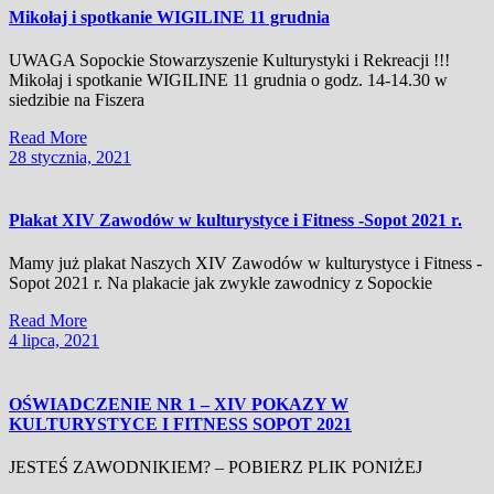
Mikołaj i spotkanie WIGILINE 11 grudnia
UWAGA Sopockie Stowarzyszenie Kulturystyki i Rekreacji !!!
Mikołaj i spotkanie WIGILINE 11 grudnia o godz. 14-14.30 w
siedzibie na Fiszera
Read
Read More
More
28
28 stycznia, 2021
stycznia,
2021
Plakat XIV Zawodów w kulturystyce i Fitness -Sopot 2021 r.
Mamy już plakat Naszych XIV Zawodów w kulturystyce i Fitness -
Sopot 2021 r. Na plakacie jak zwykle zawodnicy z Sopockie
Read
Read More
More
4
4 lipca, 2021
lipca,
2021
OŚWIADCZENIE NR 1 – XIV POKAZY W
KULTURYSTYCE I FITNESS SOPOT 2021
JESTEŚ ZAWODNIKIEM? – POBIERZ PLIK PONIŻEJ