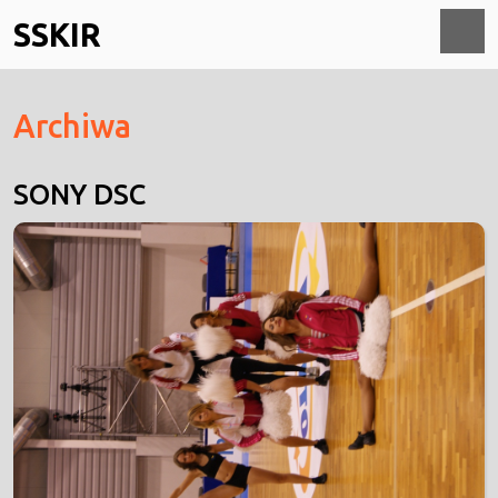
Skip
SSKIR
to
content
O
Archiwa
M
SONY DSC