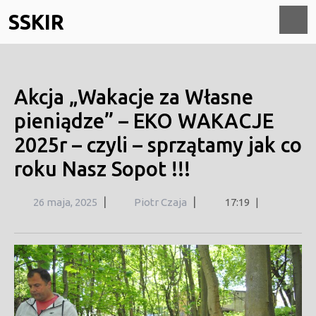
Skip
SSKIR
to
content
O
M
Akcja „Wakacje za Własne
pieniądze” – EKO WAKACJE
2025r – czyli – sprzątamy jak co
roku Nasz Sopot !!!
26
|
|
26 maja, 2025
Piotr Czaja
17:19
|
maja,
2025