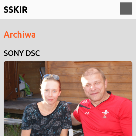
Skip
SSKIR
to
content
O
Archiwa
M
SONY DSC