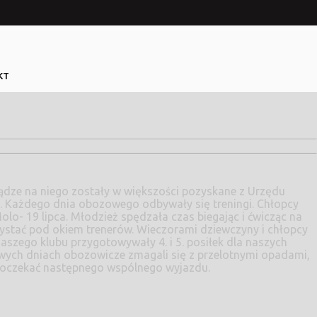
KT
tu. Każdego dnia obozowego odbywały się treningi.
Chłopcy
o- 19 lipca. Młodzież spędzała czas biegając i ćwicząc na
rzystać pod okiem trenerów. Wieczorami dziewczyny i chłopcy
 naszego klubu przygotowywały 4. i 5. posiłek dla naszych
wych dniach obozowicze zmagali się z przelotnymi opadami,
ę doczekać następnego wspólnego wyjazdu.