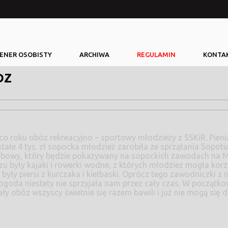
ENER OSOBISTY
ARCHIWA
REGULAMIN
KONTA
DZ
tałe 4 tys. zł sopocka młodzież zarobiła ze sprzątania Sopo
obowy, który będzie pokazywany na sopockich zawodach na Mol
bozu były kajaki i rowerki wodne, z których młodzież mogła ko
 były piersi z kurczaka i kiełbaski. Oprócz tego zawodniczki z
oda niestety nie sprzyjała nam przez cały czas. W początko
ały obóz wszyscy świetnie się razem bawili i już nie mogą si