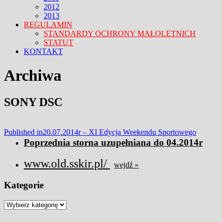
2012
2013
REGULAMIN
STANDARDY OCHRONY MAŁOLETNICH
STATUT
KONTAKT
FACEBOOK
TWITTER
CLOSE
Archiwa
MENU
SONY DSC
Nawigacja
Published in
20.07.2014r – XI Edycja Weekendu Sportowego
Poprzednia storna uzupełniana do 04.2014r
wpisu
www.old.sskir.pl/
wejdź »
Kategorie
Kategorie