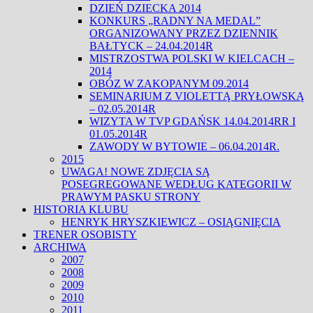
DZIEŃ DZIECKA 2014
KONKURS „RADNY NA MEDAL”
ORGANIZOWANY PRZEZ DZIENNIK
BAŁTYCK – 24.04.2014R
MISTRZOSTWA POLSKI W KIELCACH –
2014
OBÓZ W ZAKOPANYM 09.2014
SEMINARIUM Z VIOLETTĄ PRYŁOWSKĄ
– 02.05.2014R
WIZYTA W TVP GDAŃSK 14.04.2014RR I
01.05.2014R
ZAWODY W BYTOWIE – 06.04.2014R.
2015
UWAGA! NOWE ZDJĘCIA SĄ
POSEGREGOWANE WEDŁUG KATEGORII W
PRAWYM PASKU STRONY
HISTORIA KLUBU
HENRYK HRYSZKIEWICZ – OSIĄGNIĘCIA
TRENER OSOBISTY
ARCHIWA
2007
2008
2009
2010
2011