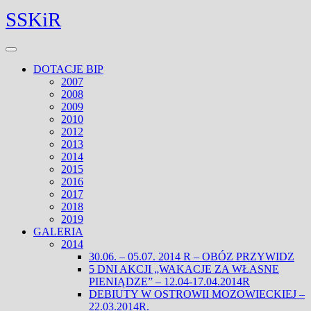
Skip
Facebook
Twitter
SSKiR
to
content
Open
Menu
DOTACJE BIP
2007
2008
2009
2010
2012
2013
2014
2015
2016
2017
2018
2019
GALERIA
2014
30.06. – 05.07. 2014 R – OBÓZ PRZYWIDZ
5 DNI AKCJI „WAKACJE ZA WŁASNE
PIENIĄDZE” – 12.04-17.04.2014R
DEBIUTY W OSTROWII MOZOWIECKIEJ –
22.03.2014R.