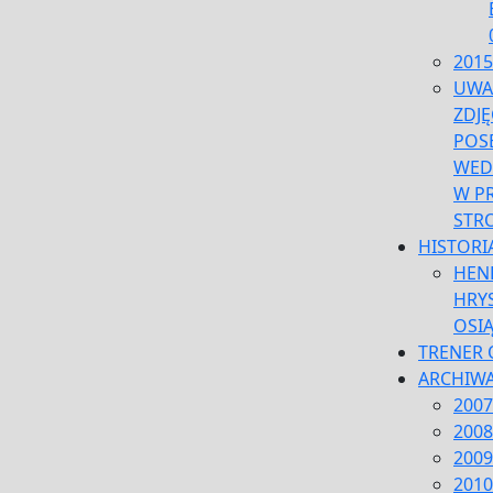
2015
UWA
ZDJĘ
POS
WED
W P
STR
HISTORI
HEN
HRYS
OSI
TRENER 
ARCHIW
2007
2008
2009
2010