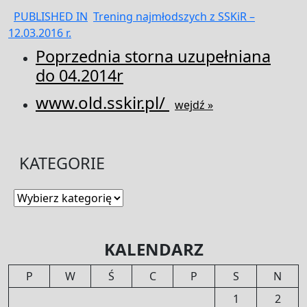
Nawigacja
PUBLISHED IN
Trening najmłodszych z SSKiR –
12.03.2016 r.
wpisu
Poprzednia storna uzupełniana
do 04.2014r
www.old.sskir.pl/
wejdź »
KATEGORIE
Kategorie
KALENDARZ
P
W
Ś
C
P
S
N
1
2