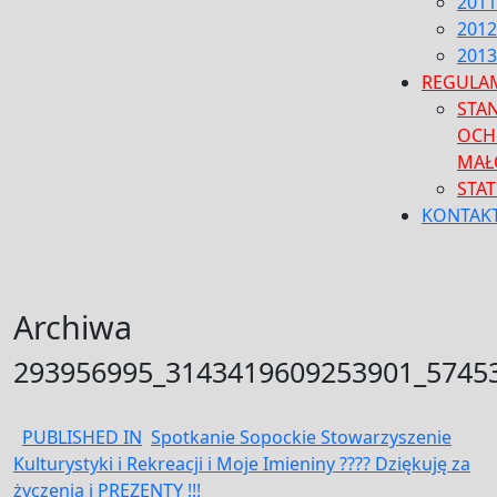
2011
2012
2013
REGULA
STA
OCH
MAŁ
STA
KONTAK
CLOSE
Archiwa
MENU
293956995_3143419609253901_5745
Nawigacja
PUBLISHED IN
Spotkanie Sopockie Stowarzyszenie
Kulturystyki i Rekreacji i Moje Imieniny ???? Dziękuję za
wpisu
życzenia i PREZENTY !!!