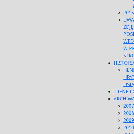
2015
UWA
ZDJĘ
POS
WED
W P
STR
HISTORI
HEN
HRYS
OSI
TRENER 
ARCHIW
2007
2008
2009
2010