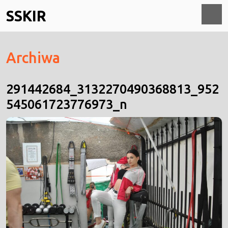
Skip
SSKIR
to
content
O
Archiwa
M
291442684_3132270490368813_952
545061723776973_n