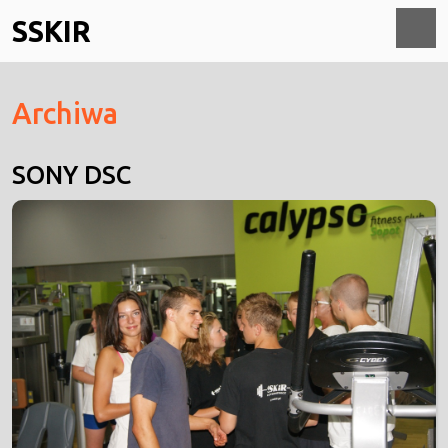
Skip
SSKIR
to
content
O
Archiwa
M
SONY DSC